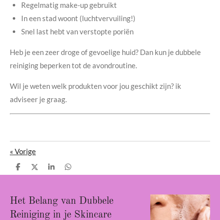
Regelmatig make-up gebruikt
In een stad woont (luchtvervuiling!)
Snel last hebt van verstopte poriën
Heb je een zeer droge of gevoelige huid? Dan kun je dubbele
reiniging beperken tot de avondroutine.
Wil je weten welk produkten voor jou geschikt zijn? ik
adviseer je graag.
«
Vorige
D
D
S
D
e
e
h
e
l
e
a
l
e
l
r
e
n
e
n
Het Belang van Dubbele
Reiniging in je Skincare