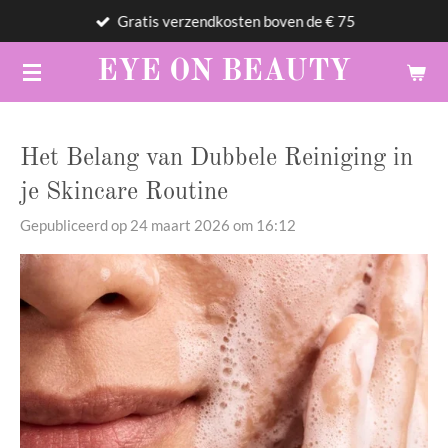
Gratis verzendkosten boven de € 75
Ga
direct
EYE
ON
BEAUTY
naar
de
hoofdinhoud
Het Belang van Dubbele Reiniging in
je Skincare Routine
Gepubliceerd op 24 maart 2026 om 16:12