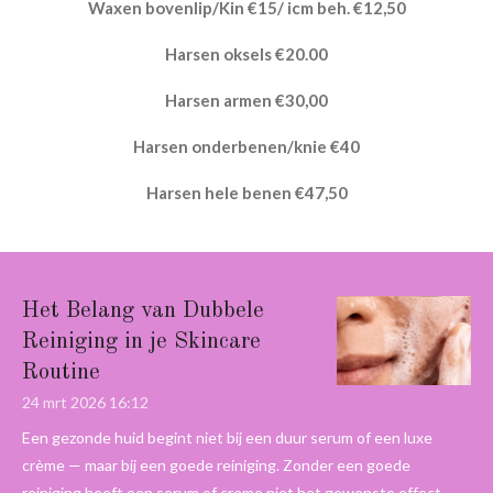
Waxen bovenlip/Kin €15/ icm beh. €12,50
Harsen oksels €20.00
Harsen armen €30,00
Harsen onderbenen/knie €40
Harsen hele benen €47,50
Het Belang van Dubbele
Reiniging in je Skincare
Routine
24 mrt 2026
16:12
Een gezonde huid begint niet bij een duur serum of een luxe
crème — maar bij een goede reiniging. Zonder een goede
reiniging heeft een serum of creme niet het gewenste effect.