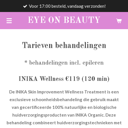
Voor 17:00 besteld, vandaag verzonden!
Ga
direct
EYE
ON
BEAUTY
naar
de
hoofdinhoud
Tarieven behandelingen
* behandelingen incl. epileren
INIKA Wellness €119 (120 min)
De INIKA Skin Improvement Wellness Treatment is een
exclusieve schoonheidsbehandeling die gebruik maakt
van gecertificeerde 100% natuurlijke en biologische
huidverzorgingsproducten van INIKA Organic.
Deze
behandeling combineert huidverzorgingstechnieken met