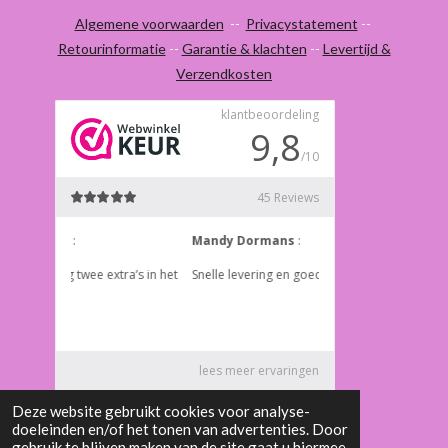
a
n
c
s
Algemene voorwaarden
--
Privacystatement
--
e
t
Retourinformatie
--
Garantie & klachten
--
Levertijd &
b
a
Verzendkosten
o
g
o
r
k
a
m
© 2024 Eye on Beauty
Deze website gebruikt cookies voor analyse-
doeleinden en/of het tonen van advertenties. Door
gebruik te blijven maken van de site gaat u hiermee