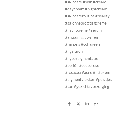
#skincare #skin #cream
#daycream #nightcream
#skincareroutine #beauty
#salonnepro #dagcreme
#nachtcreme #serum
#antiaging #wallen
#rimpels #collageen
#hyaluron
#hyperpigmentatie
#poriën #couperose
#rosacea #acne #littekens
#pigmentvlekken #puistjes
#tan #gezichtsverzorging
D
D
S
D
e
e
h
e
l
e
a
l
e
l
r
e