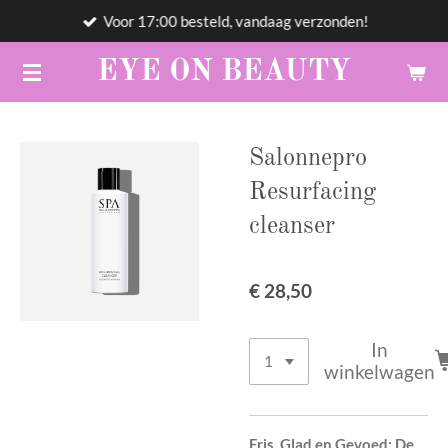
Voor 17:00 besteld, vandaag verzonden!
Ga
direct
EYE
ON
BEAUTY
naar
de
hoofdinhoud
Salonnepro
Resurfacing
cleanser
€ 28,50
In
winkelwagen
Fris, Glad en Gevoed: De