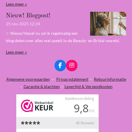
Lees meer »
Nieuw! Blogpost!
25 nov 2025
12:24
✨ Nieuw!Vanaf nu zal ik regelmatig een
blog delen over alles wat speelt in de Beauty- en Bridal-wereld.
Lees meer »
F
I
a
n
c
s
Algemene voorwaarden
--
Privacystatement
--
Retourinformatie
e
t
--
Garantie & klachten
--
Levertijd & Verzendkosten
b
a
o
g
o
r
k
a
m