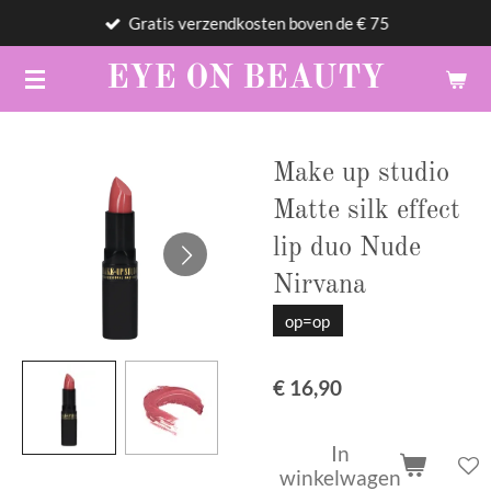
Gratis verzendkosten boven de € 75
Ga
direct
EYE
ON
BEAUTY
naar
de
hoofdinhoud
Make up studio
Matte silk effect
lip duo Nude
Nirvana
op=op
€ 16,90
In
winkelwagen