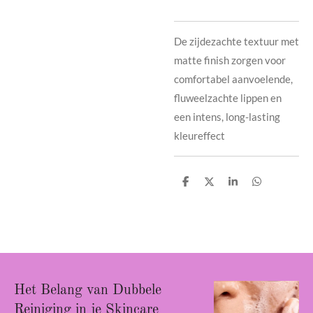
De zijdezachte textuur met
matte finish zorgen voor
comfortabel aanvoelende,
fluweelzachte lippen en
een intens, long-lasting
kleureffect
D
D
S
D
e
e
h
e
l
e
a
l
e
l
r
e
n
e
n
Het Belang van Dubbele
Reiniging in je Skincare