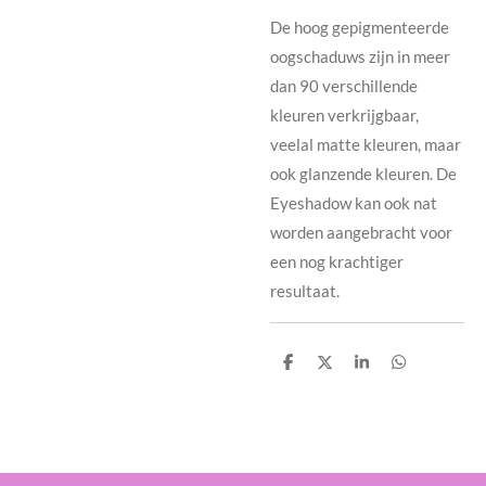
De hoog gepigmenteerde
oogschaduws zijn in meer
dan 90 verschillende
kleuren verkrijgbaar,
veelal matte kleuren, maar
ook glanzende kleuren. De
Eyeshadow kan ook nat
worden aangebracht voor
een nog krachtiger
resultaat.
D
D
S
D
e
e
h
e
l
e
a
l
e
l
r
e
n
e
n