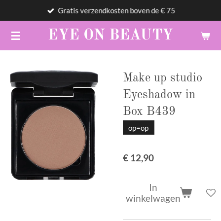
Gratis verzendkosten boven de € 75
Ga
direct
EYE
ON
BEAUTY
naar
de
hoofdinhoud
Make up studio
Eyeshadow in
Box B439
op=op
€ 12,90
In
winkelwagen