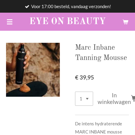
Voor 17:00 besteld, vandaag verzonden!
Ga
direct
EYE
ON
BEAUTY
naar
de
hoofdinhoud
Marc Inbane
Tanning Mousse
€ 39,95
In
winkelwagen
De intens hydraterende
MARC INBANE mousse