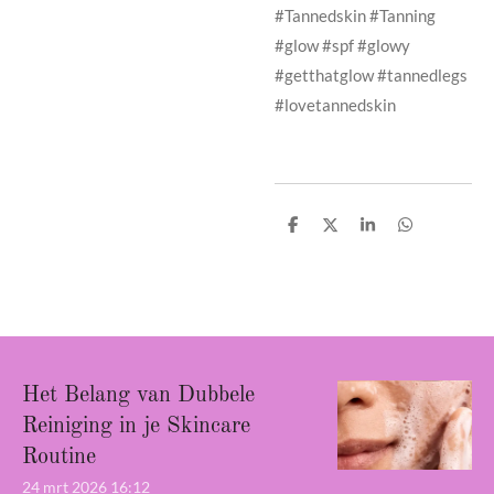
#Tannedskin #Tanning
#glow #spf #glowy
#getthatglow #tannedlegs
#lovetannedskin
D
D
S
D
e
e
h
e
l
e
a
l
e
l
r
e
n
e
n
Het Belang van Dubbele
Reiniging in je Skincare
Routine
24 mrt 2026
16:12