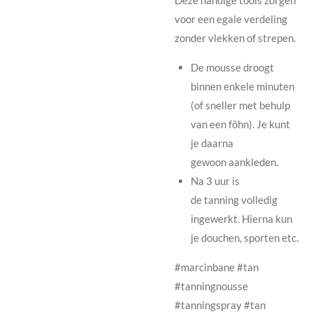
Deze handige tools zorgen
voor een egale verdeling
zonder vlekken of strepen.
De mousse droogt
binnen enkele minuten
(of sneller met behulp
van een föhn). Je kunt
je daarna
gewoon aankleden.
Na 3 uur is
de tanning volledig
ingewerkt. Hierna kun
je douchen, sporten etc.
#marcinbane #tan
#tanningnousse
#tanningspray #tan