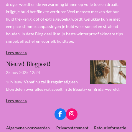
droger wordt en de verwarming binnen op volle toeren draait,
krijgt je huid het flink te verduren.Veel mensen merken dat hun
huid trekkerig, dof of extra gevoelig wordt. Gelukkig kun je met
een paar slimme aanpassingen je huid weer soepel en stralend
houden. In deze Blog deel ik mijn beste winterproof skincare tips -
simpel, effectief en voor elk huidtype.
Lees meer »
Nieuw! Blogpost!
25 nov 2025
12:24
✨ Nieuw!Vanaf nu zal ik regelmatig een
blog delen over alles wat speelt in de Beauty- en Bridal-wereld.
Lees meer »
F
I
a
n
c
s
Algemene voorwaarden
--
Privacystatement
--
Retourinformatie