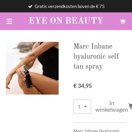
Gratis verzendkosten boven de € 75
Ga
direct
EYE
ON
BEAUTY
naar
de
hoofdinhoud
Marc Inbane
hyaluronic self
tan spray
€ 34,95
In
winkelwagen
Marc Inbane Hyaluronic