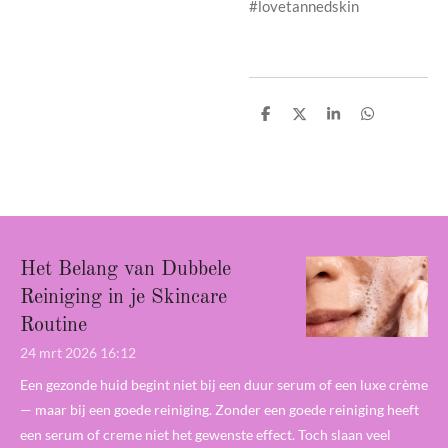
#lovetannedskin
D
D
S
D
e
e
h
e
l
e
a
l
e
l
r
e
n
e
n
Het Belang van Dubbele
Reiniging in je Skincare
Routine
24 mrt 2026
16:12
Een gezonde huid begint niet bij een duur serum of een luxe crème
— maar bij een goede reiniging. Zonder een goede reiniging heeft
een serum of creme niet het gewenste effect. Toch slaan veel