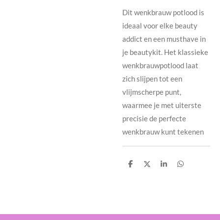
Dit wenkbrauw potlood is
ideaal voor elke beauty
addict en een musthave in
je beautykit. Het klassieke
wenkbrauwpotlood laat
zich slijpen tot een
vlijmscherpe punt,
waarmee je met uiterste
precisie de perfecte
wenkbrauw kunt tekenen
D
D
S
D
e
e
h
e
l
e
a
l
e
l
r
e
n
e
n