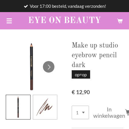
Voor 17:00 besteld, vandaag verzonden!
Ga
direct
EYE
ON
BEAUTY
naar
de
hoofdinhoud
Make up studio
eyebrow pencil
dark
op=op
€ 12,90
In
winkelwagen