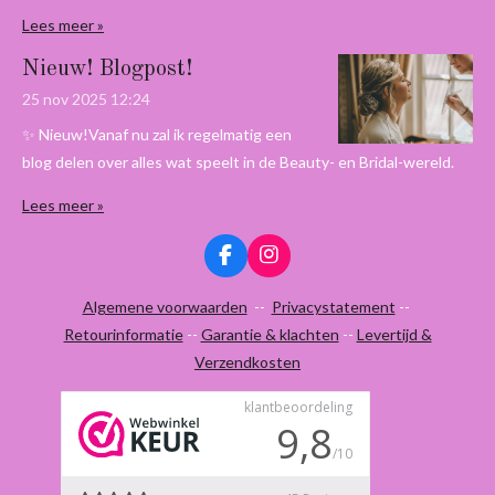
Lees meer »
Nieuw! Blogpost!
25 nov 2025
12:24
✨ Nieuw!Vanaf nu zal ik regelmatig een
blog delen over alles wat speelt in de Beauty- en Bridal-wereld.
Lees meer »
F
I
a
n
c
s
Algemene voorwaarden
--
Privacystatement
--
e
t
Retourinformatie
--
Garantie & klachten
--
Levertijd &
b
a
Verzendkosten
o
g
o
r
k
a
m