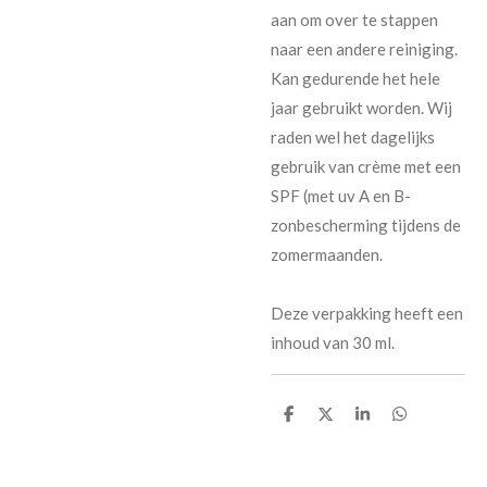
aan om over te stappen
naar een andere reiniging.
Kan gedurende het hele
jaar gebruikt worden. Wij
raden wel het dagelijks
gebruik van crème met een
SPF (met uv A en B-
zonbescherming tijdens de
zomermaanden.
Deze verpakking heeft een
inhoud van 30 ml.
D
D
S
D
e
e
h
e
l
e
a
l
e
l
r
e
n
e
n