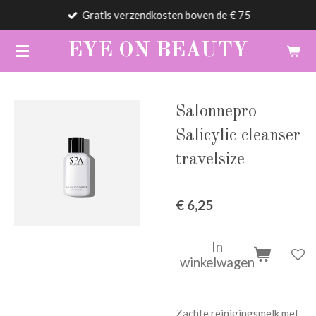
Gratis verzendkosten boven de € 75
Ga
direct
EYE
ON
BEAUTY
naar
de
hoofdinhoud
Salonnepro
Salicylic cleanser
travelsize
€ 6,25
In
winkelwagen
Zachte reinigingsmelk met