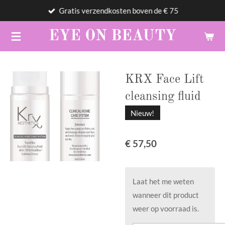
Gratis verzendkosten boven de € 75
Ga
direct
EYE
ON
BEAUTY
naar
de
hoofdinhoud
KRX Face Lift
cleansing fluid
Nieuw!
€ 57,50
Laat het me weten
wanneer dit product
weer op voorraad is.