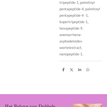
tripeptide-1, palmitoyl
pentapeptide-4, palmitoyl
pentapeptide-4 -1,
kopertripeptide-1,
hexapeptide-9,
anemarrhena-
asphodeloides-
wortelextract,
nanopeptide-1.
D
D
S
D
e
e
h
e
l
e
a
l
e
l
r
e
n
e
n
Het Belang van Dubbele