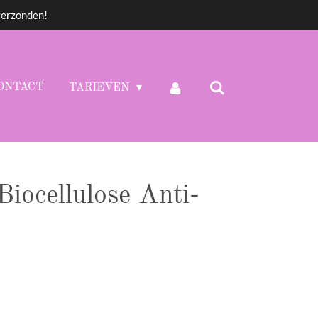
verzonden!
ONTACT
TARIEVEN
iocellulose Anti-