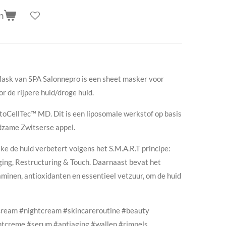
n
Mask van SPA Salonnepro is een sheet masker voor
r de rijpere huid/droge huid.
oCellTec™ MD. Dit is een liposomale werkstof op basis
dzame Zwitserse appel.
e de huid verbetert volgens het S.M.A.R.T principe:
aging, Restructuring & Touch. Daarnaast bevat het
aminen, antioxidanten en essentieel vetzuur, om de huid
cream #nightcream #skincareroutine #beauty
tcreme #serum #antiaging #wallen #rimpels