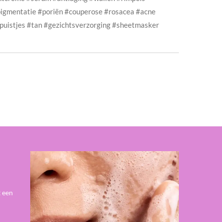
pigmentatie #poriën #couperose #rosacea #acne
puistjes #tan #gezichtsverzorging #sheetmasker
t een