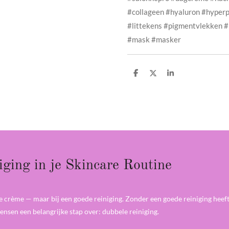
#collageen #hyaluron #hyper
#littekens #pigmentvlekken #
#mask #masker
D
D
S
e
e
h
l
e
a
e
l
r
n
e
ging in je Skincare Routine
xe crème — maar bij een goede reiniging. Zonder een goede reiniging heef
ensen een belangrijke stap over: dubbele reiniging.