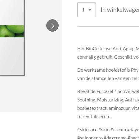
In winkelwage
Het BioCellulose Anti-Aging 
eenmalig gebruik. Geschikt voo
De werkzame hoofdstof is Phyt
van de stamcellen van een zel
Bevat de FucoGel™ active, welk
Soothing, Moisturizing, Anti-
bosbesextract, aminozuur, vit
te revitaliseren.
#skincare #skin #cream #day
#salonnepro #dagcreme #nach