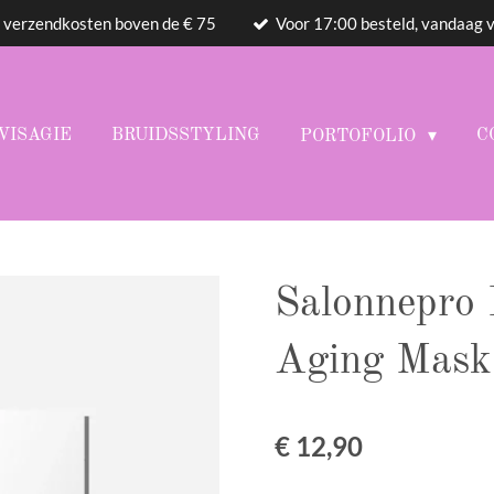
 verzendkosten boven de € 75
Voor 17:00 besteld, vandaag 
VISAGIE
BRUIDSSTYLING
C
PORTOFOLIO
Salonnepro B
Aging Mask
€ 12,90