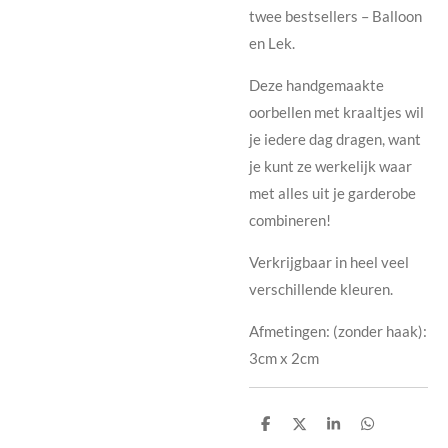
twee bestsellers – Balloon
en Lek.
Deze handgemaakte
oorbellen met kraaltjes wil
je iedere dag dragen, want
je kunt ze werkelijk waar
met alles uit je
garderobe
combineren!
Verkrijgbaar in heel veel
verschillende kleuren.
Afmetingen: (zonder haak):
3cm x 2cm
D
D
S
D
e
e
h
e