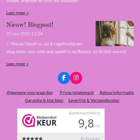
simpel, effectief en voor elk huidtype.
Lees meer »
Nieuw! Blogpost!
25 nov 2025
12:24
✨ Nieuw!Vanaf nu zal ik regelmatig een
blog delen over alles wat speelt in de Beauty- en Bridal-wereld.
Lees meer »
F
I
a
n
c
s
Algemene voorwaarden
--
Privacystatement
--
Retourinformatie
e
t
--
Garantie & klachten
--
Levertijd & Verzendkosten
b
a
o
g
o
r
k
a
m