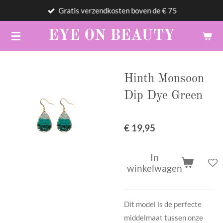
Gratis verzendkosten boven de € 75
Ga
direct
EYE
ON
BEAUTY
naar
de
hoofdinhoud
Hinth Monsoon
Dip Dye Green
€ 19,95
In
winkelwagen
Dit model is de perfecte
middelmaat tussen onze