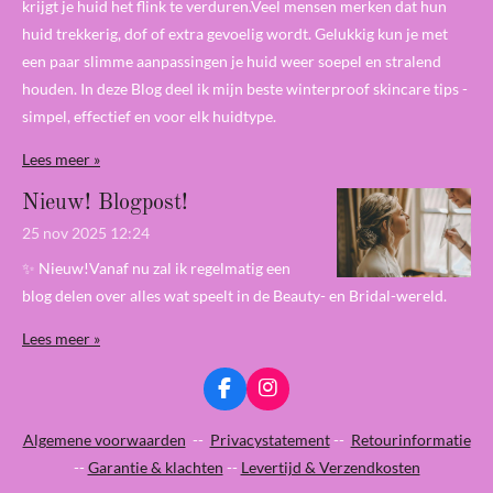
krijgt je huid het flink te verduren.Veel mensen merken dat hun
huid trekkerig, dof of extra gevoelig wordt. Gelukkig kun je met
een paar slimme aanpassingen je huid weer soepel en stralend
houden. In deze Blog deel ik mijn beste winterproof skincare tips -
simpel, effectief en voor elk huidtype.
Lees meer »
Nieuw! Blogpost!
25 nov 2025
12:24
✨ Nieuw!Vanaf nu zal ik regelmatig een
blog delen over alles wat speelt in de Beauty- en Bridal-wereld.
Lees meer »
F
I
a
n
c
s
Algemene voorwaarden
--
Privacystatement
--
Retourinformatie
e
t
--
Garantie & klachten
--
Levertijd & Verzendkosten
b
a