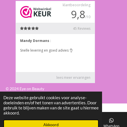
o
g
o
r
k
a
m
© 2024 Eye on Beauty
Deze website gebruikt cookies voor analyse-
doeleinden en/of het tonen van advertenties. Door
gebruik te blijven maken van de site gaat u hiermee
akkoord.
Akkoord
E-mailadres
Telefoonnummer
Kaart
WhatsApp