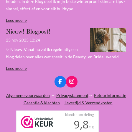
houden. In deze Blog deel ik mijn beste winterproof skincare tips -
simpel, effectief en voor elk huidtype.
Lees meer »
Nieuw! Blogpost!
25 nov 2025
12:24
✨ Nieuw!Vanaf nu zal ik regelmatig een
blog delen over alles wat speelt in de Beauty- en Bridal-wereld.
Lees meer »
F
I
a
n
c
s
Algemene voorwaarden
--
Privacystatement
--
Retourinformatie
e
t
--
Garantie & klachten
--
Levertijd & Verzendkosten
b
a
o
g
o
r
k
a
m