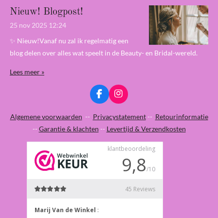
Nieuw! Blogpost!
25 nov 2025
12:24
✨ Nieuw!Vanaf nu zal ik regelmatig een
blog delen over alles wat speelt in de Beauty- en Bridal-wereld.
Lees meer »
F
I
a
n
c
s
Algemene voorwaarden
--
Privacystatement
--
Retourinformatie
e
t
--
Garantie & klachten
--
Levertijd & Verzendkosten
b
a
o
g
o
r
k
a
m