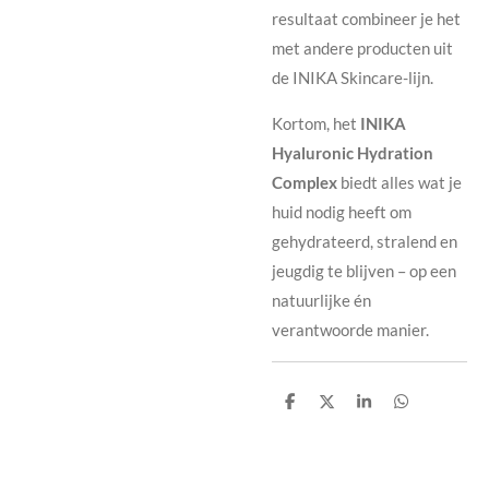
resultaat combineer je het
met andere producten uit
de INIKA Skincare-lijn.
Kortom, het
INIKA
Hyaluronic Hydration
Complex
biedt alles wat je
huid nodig heeft om
gehydrateerd, stralend en
jeugdig te blijven – op een
natuurlijke én
verantwoorde manier.
D
D
S
D
e
e
h
e
l
e
a
l
e
l
r
e
n
e
n