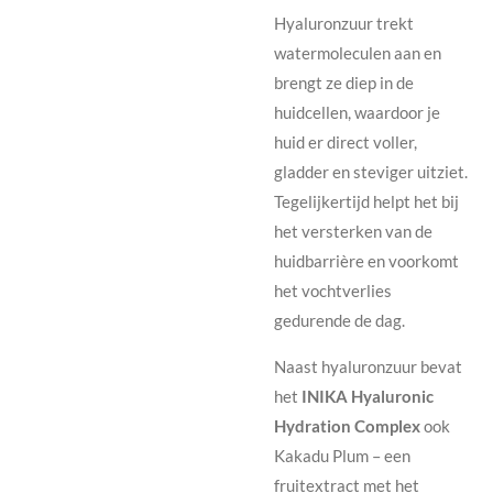
Hyaluronzuur trekt
watermoleculen aan en
brengt ze diep in de
huidcellen, waardoor je
huid er direct voller,
gladder en steviger uitziet.
Tegelijkertijd helpt het bij
het versterken van de
huidbarrière en voorkomt
het vochtverlies
gedurende de dag.
Naast hyaluronzuur bevat
het
INIKA Hyaluronic
Hydration Complex
ook
Kakadu Plum – een
fruitextract met het