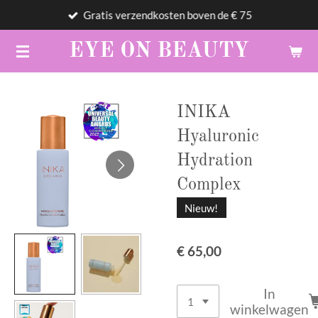
Gratis verzendkosten boven de € 75
Ga
direct
EYE
ON
BEAUTY
naar
de
hoofdinhoud
INIKA
Hyaluronic
Hydration
Complex
Nieuw!
€ 65,00
In
winkelwagen