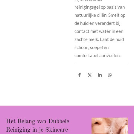
reinigingsgel op basis van
natuurlijke oliën. Smelt op
de huid en verandert bij
contact met water in een
zachte melk. Laat de huid
schoon, soepel en
comfortabel aanvoelen.
D
D
S
D
e
e
h
e
l
e
a
l
e
l
r
e
n
e
n
Het Belang van Dubbele
Reiniging in je Skincare