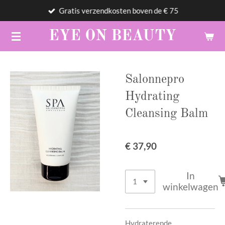
Gratis verzendkosten boven de € 75
Ga
direct
EYE
ON
BEAUTY
naar
de
hoofdinhoud
Salonnepro
Hydrating
Cleansing Balm
€ 37,90
In
winkelwagen
Hydraterende